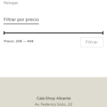
Rebajas
Filtrar por precio
Pr
Pr
Precio:
20€
—
40€
Filtrar
m
m
Cala Shop Alicante
Av. Federico Soto, 22