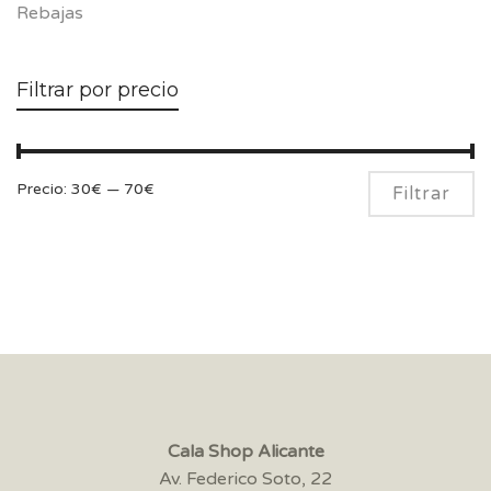
Rebajas
Filtrar por precio
Pr
Pr
Precio:
30€
—
70€
Filtrar
m
m
Cala Shop Alicante
Av. Federico Soto, 22