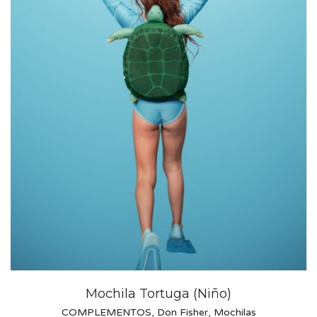
Mochila Tortuga (Niño)
COMPLEMENTOS
,
Don Fisher
,
Mochilas