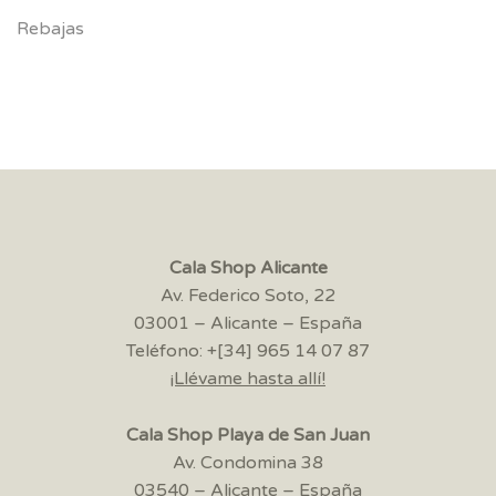
Rebajas
Cala Shop Alicante
Av. Federico Soto, 22
03001 – Alicante – España
Teléfono: +[34] 965 14 07 87
¡Llévame hasta allí!
Cala Shop Playa de San Juan
Av. Condomina 38
03540 – Alicante – España