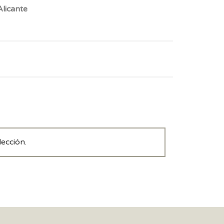
licante
ección.