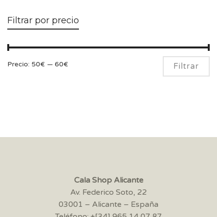
Filtrar por precio
Pr
Pr
Precio:
50€
—
60€
Filtrar
m
m
Cala Shop Alicante
Av. Federico Soto, 22
03001 – Alicante – España
Teléfono: +[34] 965 14 07 87