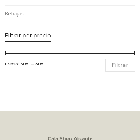
Rebajas
Filtrar por precio
Pr
Pr
Precio:
50€
—
80€
Filtrar
m
m
Cala Shop Alicante