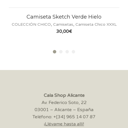
ta Sketch Verde Hielo
Camiseta
ICO
,
Camisetas
,
Camiseta Chico XXXL
COLECCI
30,00
€
Cala Shop Alicante
Av. Federico Soto, 22
03001 – Alicante – España
Teléfono: +[34] 965 14 07 87
¡Llévame hasta allí!