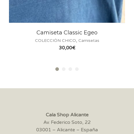
ssic Egeo
Camiseta Tattoo 
CO
,
Camisetas
COLECCIÓN CHICO
,
C
€
30,00
€
Cala Shop Alicante
Av. Federico Soto, 22
03001 – Alicante – España