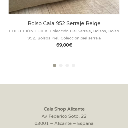
Serraje Beige
Porta Móvil Serraje 
Piel Serraje
,
Bolsos
,
Bolso
COLECCIÓN CHICA
,
Colección Pie
cción piel serraje
Porta Móvil 125
,
Bolsos Piel
,
Co
€
24,00
€
Cala Shop Alicante
Av. Federico Soto, 22
03001 – Alicante – España