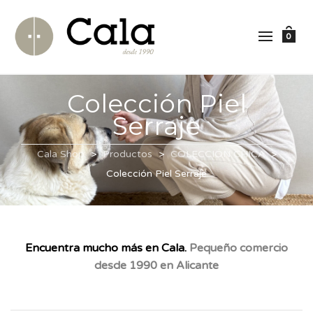
0
Colección Piel
Serraje
Cala Shop
>
Productos
>
COLECCIÓN CHICA
>
Colección Piel Serraje
Encuentra mucho más en Cala.
Pequeño comercio
desde 1990 en Alicante