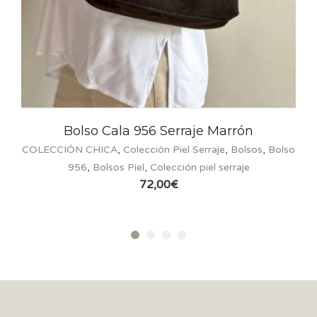
rraje Marrón
Bolso Cala 952 Serra
el Serraje
,
Bolsos
,
Bolso
COLECCIÓN CHICA
,
Colección Piel Se
ión piel serraje
952
,
Bolsos Piel
,
Colección p
69,00
€