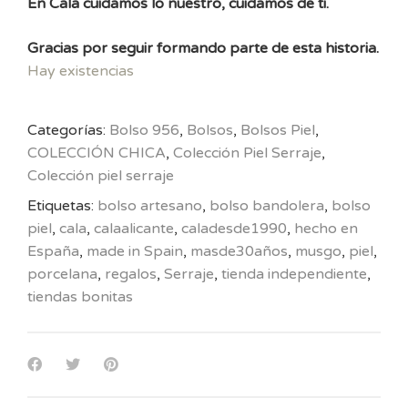
En Cala cuidamos lo nuestro, cuidamos de ti.
Gracias por seguir formando parte de esta historia.
Hay existencias
Categorías:
Bolso 956
,
Bolsos
,
Bolsos Piel
,
COLECCIÓN CHICA
,
Colección Piel Serraje
,
Colección piel serraje
Etiquetas:
bolso artesano
,
bolso bandolera
,
bolso
piel
,
cala
,
calaalicante
,
caladesde1990
,
hecho en
España
,
made in Spain
,
masde30años
,
musgo
,
piel
,
porcelana
,
regalos
,
Serraje
,
tienda independiente
,
tiendas bonitas