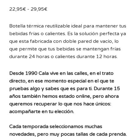
Rango
22,95
€
-
29,95
€
de
precios:
Botella térmica reutilizable ideal para mantener tus
desde
bebidas frías o calientes. Es la solución perfecta ya
22,95€
que esta fabricada con doble pared de vacío, lo
hasta
que permite que tus bebidas se mantengan frías
29,95€
durante 24 horas o calientes durante 12 horas.
Desde 1990 Cala vive en las calles, en el trato
directo, en ese momento especial en el que te
pruebas algo y sabes que es para ti. Durante 15
años también hemos estado online, pero ahora
queremos recuperar lo que nos hace únicos:
acompañarte en tu elección.
Cada temporada seleccionamos muchas
novedades, pero muy pocas tallas de cada prenda.