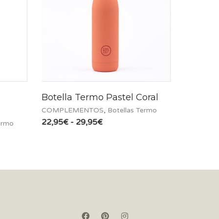
Botella Termo Pastel Coral
COMPLEMENTOS
,
Botellas Termo
Rango
22,95
€
-
29,95
€
ermo
de
precios:
desde
22,95€
hasta
29,95€