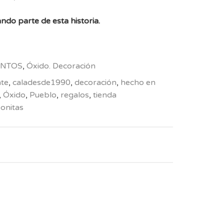
ndo parte de esta historia.
NTOS
,
Óxido. Decoración
nte
,
caladesde1990
,
decoración
,
hecho en
,
Óxido
,
Pueblo
,
regalos
,
tienda
bonitas