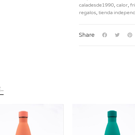
caladesde1990
,
calor
,
fr
regalos
,
tienda independ
Share
..