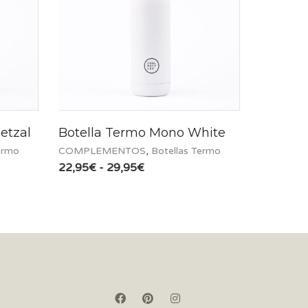
etzal
Botella Termo Mono White
ermo
COMPLEMENTOS
,
Botellas Termo
Rango
22,95
€
-
29,95
€
de
precios:
desde
22,95€
hasta
29,95€