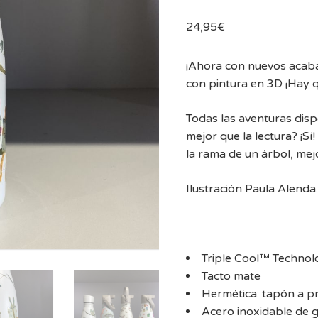
24,95
€
¡Ahora con nuevos acab
con pintura en 3D ¡Hay q
Todas las aventuras disp
mejor que la lectura? ¡Si
la rama de un árbol, me
Ilustración Paula Alenda.
Triple Cool™ Technolo
Tacto mate
Hermética: tapón a p
Acero inoxidable de g