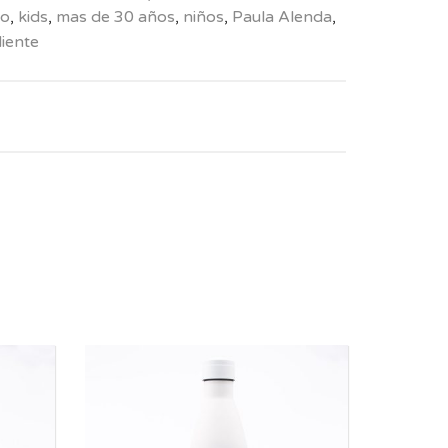
io
,
kids
,
mas de 30 años
,
niños
,
Paula Alenda
,
iente