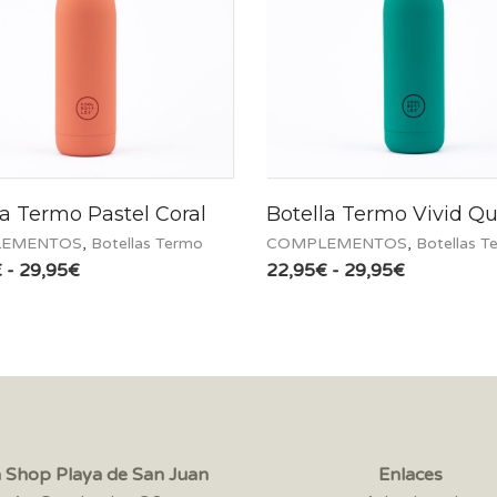
la Termo Pastel Coral
Botella Termo Vivid Qu
EMENTOS
,
Botellas Termo
COMPLEMENTOS
,
Botellas T
Rango
Rango
€
-
29,95
€
22,95
€
-
29,95
€
de
de
precios:
precios:
desde
desde
22,95€
22,95€
hasta
hasta
29,95€
29,95€
a Shop Playa de San Juan
Enlaces