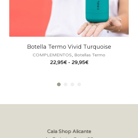
Botella Termo Vivid Turquoise
COMPLEMENTOS
,
Botellas Termo
Rango
22,95
€
-
29,95
€
de
precios:
desde
22,95€
hasta
29,95€
Cala Shop Alicante