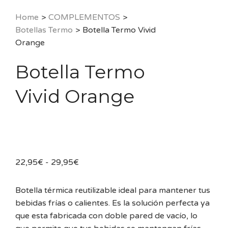
Home
>
COMPLEMENTOS
>
Botellas Termo
>
Botella Termo Vivid
Orange
Botella Termo
Vivid Orange
Rango
22,95
€
-
29,95
€
de
precios:
Botella térmica reutilizable ideal para mantener tus
desde
bebidas frías o calientes. Es la solución perfecta ya
22,95€
que esta fabricada con doble pared de vacío, lo
hasta