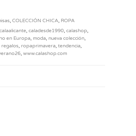
isas
,
COLECCIÓN CHICA
,
ROPA
calaalicante
,
caladesde1990
,
calashop
,
ho en Europa
,
moda
,
nueva colección
,
,
regalos
,
ropaprimavera
,
tendencia
,
verano26
,
www.calashop.com