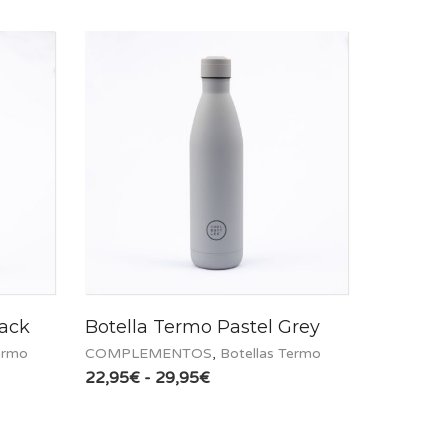
lack
Botella Termo Pastel Grey
ermo
COMPLEMENTOS
,
Botellas Termo
Rango
22,95
€
-
29,95
€
de
precios:
desde