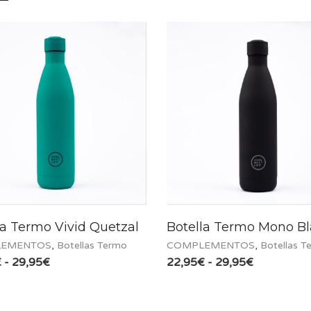
la Termo Vivid Quetzal
Botella Termo Mono B
EMENTOS
,
Botellas Termo
COMPLEMENTOS
,
Botellas T
Rango
Rango
€
-
29,95
€
22,95
€
-
29,95
€
de
de
precios:
precios:
desde
desde