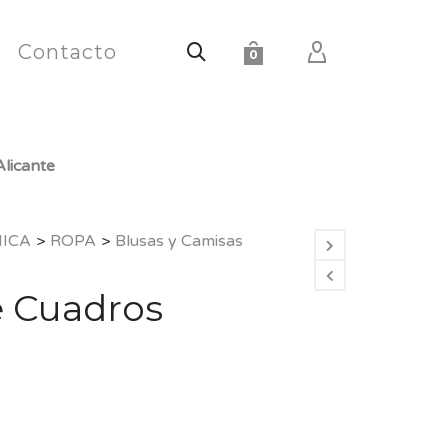
Contacto
0
licante
HICA
>
ROPA
>
Blusas y Camisas
 Cuadros