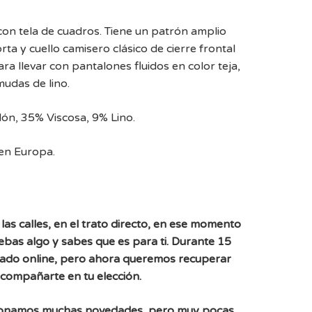
on tela de cuadros. Tiene un patrón amplio
ta y cuello camisero clásico de cierre frontal
ra llevar con pantalones fluidos en color teja,
udas de lino.
n, 35% Viscosa, 9% Lino.
en Europa.
las calles, en el trato directo, en ese momento
uebas algo y sabes que es para ti. Durante 15
ado online, pero ahora queremos recuperar
acompañarte en tu elección.
ionamos muchas novedades, pero muy pocas