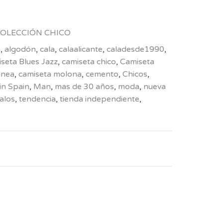
OLECCIÓN CHICO
n
,
algodón
,
cala
,
calaalicante
,
caladesde1990
,
seta Blues Jazz
,
camiseta chico
,
Camiseta
ánea
,
camiseta molona
,
cemento
,
Chicos
,
in Spain
,
Man
,
mas de 30 años
,
moda
,
nueva
alos
,
tendencia
,
tienda independiente
,