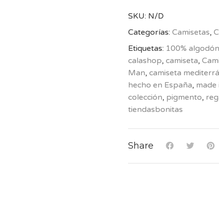
SKU:
N/D
Categorías:
Camisetas
,
C
Etiquetas:
100% algodó
calashop
,
camiseta
,
Cami
Man
,
camiseta mediterr
hecho en España
,
made 
colección
,
pigmento
,
reg
tiendasbonitas
Share