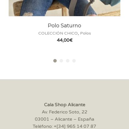
 Saturno
Camiseta Chuck
N CHICO
,
Polos
COLECCIÓN CHI
4,00
€
34,0
Cala Shop Alicante
Av. Federico Soto, 22
03001 – Alicante – España
Teléfono: +[34] 965 14 07 87