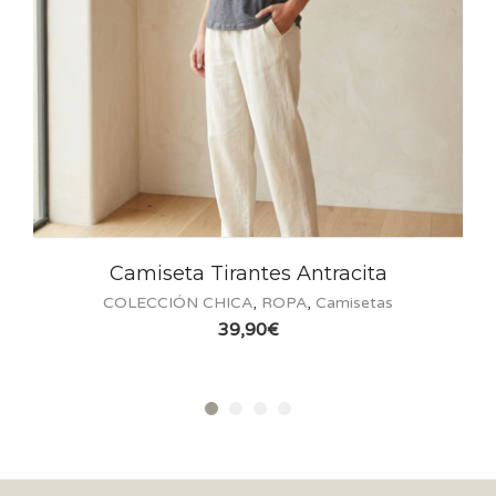
rantes Antracita
Camiseta Tir
ICA
,
ROPA
,
Camisetas
COLECCIÓN CHICA
,
9,90
€
39,9