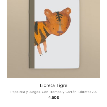
Libreta Tigre
Vesti
Juegos. Con Trompa y Cartón
,
Libretas A6
COLECCIÓN 
4,50
€