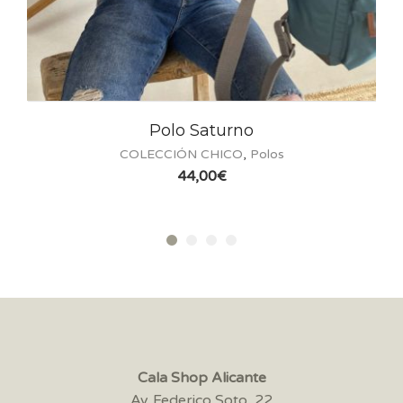
aturno
Camiseta Clas
CHICO
,
Polos
COLECCIÓN CHICO
00
€
30,00
€
Cala Shop Alicante
Av. Federico Soto, 22