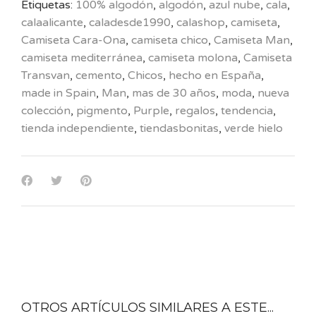
Etiquetas:
100% algodón
,
algodón
,
azul nube
,
cala
,
calaalicante
,
caladesde1990
,
calashop
,
camiseta
,
Camiseta Cara-Ona
,
camiseta chico
,
Camiseta Man
,
camiseta mediterránea
,
camiseta molona
,
Camiseta
Transvan
,
cemento
,
Chicos
,
hecho en España
,
made in Spain
,
Man
,
mas de 30 años
,
moda
,
nueva
colección
,
pigmento
,
Purple
,
regalos
,
tendencia
,
tienda independiente
,
tiendasbonitas
,
verde hielo
OTROS ARTÍCULOS SIMILARES A ESTE...