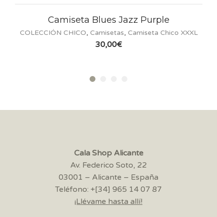
iseta Blues Jazz Purple
Cami
 CHICO
,
Camisetas
,
Camiseta Chico XXXL
COLE
30,00
€
Cala Shop Alicante
Av. Federico Soto, 22
03001 – Alicante – España
Teléfono: +[34] 965 14 07 87
¡Llévame hasta allí!