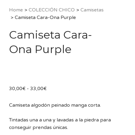
Home
>
COLECCIÓN CHICO
>
Camisetas
>
Camiseta Cara-Ona Purple
Camiseta Cara-
Ona Purple
Rango
30,00
€
-
33,00
€
de
precios:
Camiseta algodón peinado manga corta.
desde
30,00€
Tintadas una a una y lavadas a la piedra para
hasta
conseguir prendas únicas.
33,00€