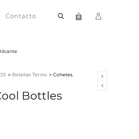
Contacto
0
licante
OS
>
Botellas Termo
>
Cohetes.
ool Bottles