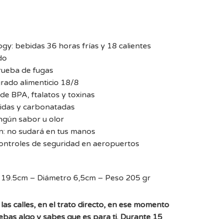
gy: bebidas 36 horas frías y 18 calientes
do
rueba de fugas
rado alimenticio 18/8
e BPA, ftalatos y toxinas
idas y carbonatadas
ingún sabor u olor
n: no sudará en tus manos
controles de seguridad en aeropuertos
a 19.5cm – Diámetro 6,5cm – Peso 205 gr
las calles, en el trato directo, en ese momento
uebas algo y sabes que es para ti. Durante 15