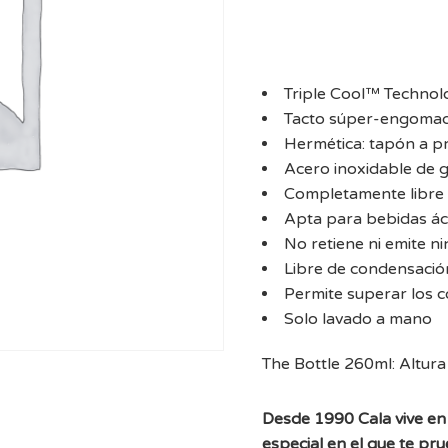
Triple Cool™ Technolo
Tacto súper-engoma
Hermética: tapón a p
Acero inoxidable de g
Completamente libre d
Apta para bebidas ác
No retiene ni emite n
Libre de condensació
Permite superar los 
Solo lavado a mano
The Bottle 260ml: Altur
Desde 1990 Cala vive en 
especial en el que te pr