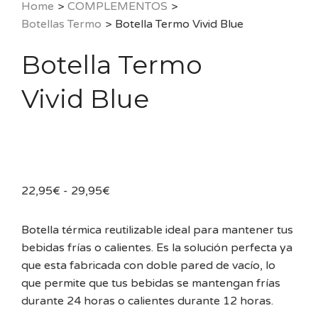
Home
>
COMPLEMENTOS
>
Botellas Termo
>
Botella Termo Vivid Blue
Botella Termo
Vivid Blue
Rango
22,95
€
-
29,95
€
de
precios:
Botella térmica reutilizable ideal para mantener tus
desde
bebidas frías o calientes. Es la solución perfecta ya
22,95€
que esta fabricada con doble pared de vacío, lo
hasta
que permite que tus bebidas se mantengan frías
29,95€
durante 24 horas o calientes durante 12 horas.