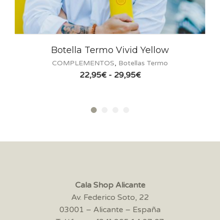
Botella Termo Vivid Yellow
COMPLEMENTOS
,
Botellas Termo
Rango
22,95
€
-
29,95
€
de
precios:
desde
22,95€
hasta
29,95€
Cala Shop Alicante
Av. Federico Soto, 22
03001 – Alicante – España