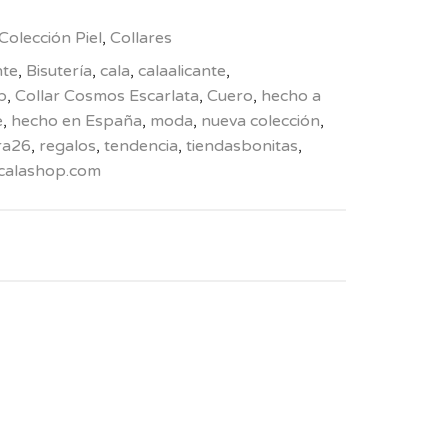
Colección Piel
,
Collares
nte
,
Bisutería
,
cala
,
calaalicante
,
p
,
Collar Cosmos Escarlata
,
Cuero
,
hecho a
e
,
hecho en España
,
moda
,
nueva colección
,
ra26
,
regalos
,
tendencia
,
tiendasbonitas
,
calashop.com