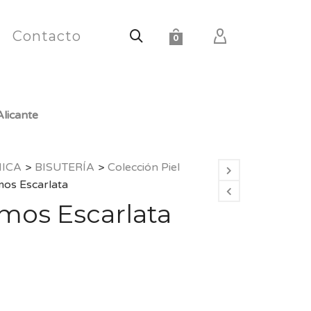
Contacto
0
licante
HICA
>
BISUTERÍA
>
Colección Piel
mos Escarlata
smos Escarlata