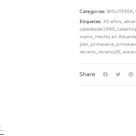
Categorías:
BISUTERÍA
,
Etiquetas:
35 años
,
alica
caladesde1990
,
calasho
mano
,
Hecho en Alicant
piel
,
primavera
,
primave
verano
,
verano26
,
www.
Share
..