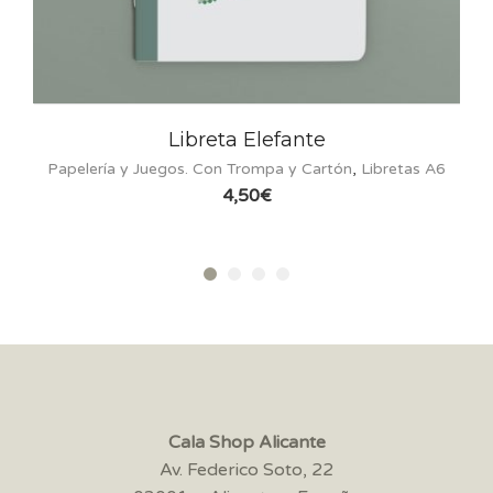
eta Elefante
Botella Termo 
Con Trompa y Cartón
,
Libretas A6
COMPLEMENT
4,50
€
26
Cala Shop Alicante
Av. Federico Soto, 22