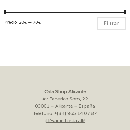
Pr
Pr
Precio:
20€
—
70€
Filtrar
m
m
Cala Shop Alicante
Av. Federico Soto, 22
03001 – Alicante – España
Teléfono: +[34] 965 14 07 87
¡Llévame hasta allí!