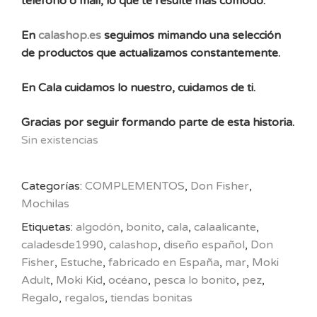
teléfono o mail, lo que te resulte más cómodo.
En
calashop.es
seguimos mimando una selección
de productos que actualizamos constantemente.
En Cala cuidamos lo nuestro, cuidamos de ti.
Gracias por seguir formando parte de esta historia.
Sin existencias
Categorías:
COMPLEMENTOS
,
Don Fisher
,
Mochilas
Etiquetas:
algodón
,
bonito
,
cala
,
calaalicante
,
caladesde1990
,
calashop
,
diseño español
,
Don
Fisher
,
Estuche
,
fabricado en España
,
mar
,
Moki
Adult
,
Moki Kid
,
océano
,
pesca lo bonito
,
pez
,
Regalo
,
regalos
,
tiendas bonitas