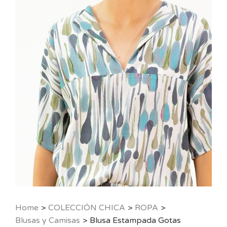
Home
>
COLECCIÓN CHICA
>
ROPA
>
Blusas y Camisas
>
Blusa Estampada Gotas