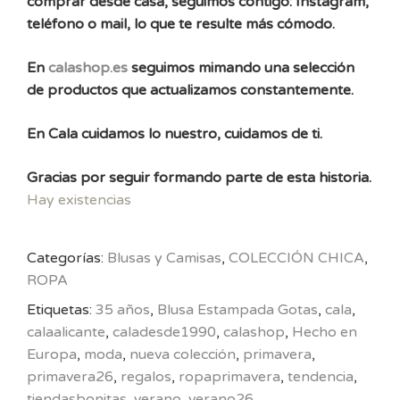
comprar desde casa, seguimos contigo: Instagram,
teléfono o mail, lo que te resulte más cómodo.
En
calashop.es
seguimos mimando una selección
de productos que actualizamos constantemente.
En Cala cuidamos lo nuestro, cuidamos de ti.
Gracias por seguir formando parte de esta historia.
Hay existencias
Categorías:
Blusas y Camisas
,
COLECCIÓN CHICA
,
ROPA
Etiquetas:
35 años
,
Blusa Estampada Gotas
,
cala
,
calaalicante
,
caladesde1990
,
calashop
,
Hecho en
Europa
,
moda
,
nueva colección
,
primavera
,
primavera26
,
regalos
,
ropaprimavera
,
tendencia
,
tiendasbonitas
,
verano
,
verano26
,