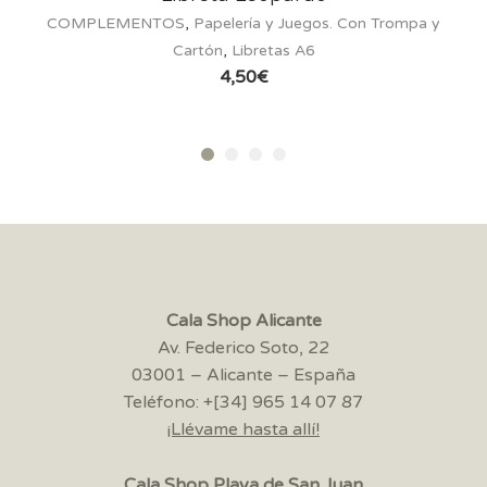
COMPLEMENTOS
,
Papelería y Juegos. Con Trompa y
Cartón
,
Libretas A6
4,50
€
Cala Shop Alicante
Av. Federico Soto, 22
03001 – Alicante – España
Teléfono: +[34] 965 14 07 87
¡Llévame hasta allí!
Cala Shop Playa de San Juan