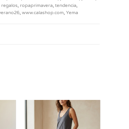
,
regalos
,
ropaprimavera
,
tendencia
,
verano26
,
www.calashop.com
,
Yema