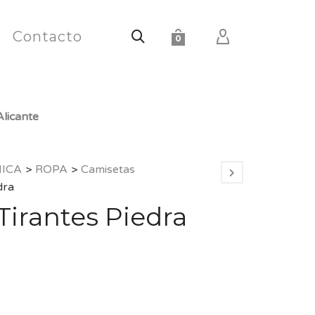
Contacto
0
licante
HICA
>
ROPA
>
Camisetas
dra
Tirantes Piedra