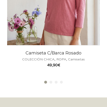
 C/Barca Rosado
Camiseta Tiran
CHICA
,
ROPA
,
Camisetas
COLECCIÓN CHIC
49,90
€
39