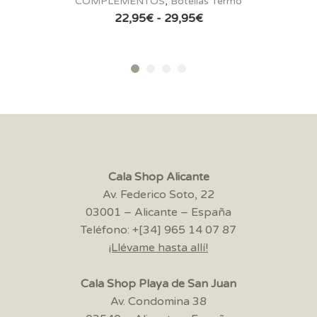
LEMENTOS
,
Botellas Termo
COMPLEM
Rango
22,95
€
-
29,95
€
22
de
precios:
desde
22,95€
hasta
29,95€
Cala Shop Alicante
Av. Federico Soto, 22
03001 – Alicante – España
Teléfono: +[34] 965 14 07 87
¡Llévame hasta allí!
Cala Shop Playa de San Juan
Av. Condomina 38