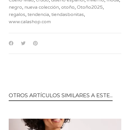
Cuello Mao
,
crudo
,
diseño español
,
invierno
,
moda
,
negro
,
nueva colección
,
otoño
,
Otoño2025
,
regalos
,
tendencia
,
tiendasbonitas
,
www.calashop.com
OTROS ARTÍCULOS SIMILARES A ESTE...