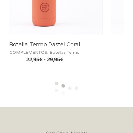
Botella Termo Mono Black
COMPLEMENTOS
,
Botellas Termo
Rango
22,95
€
-
29,95
€
de
precios:
desde
22,95€
hasta
29,95€