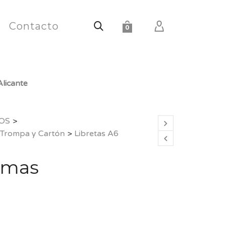
Contacto
0
licante
OS
>
 Trompa y Cartón
>
Libretas A6
amas