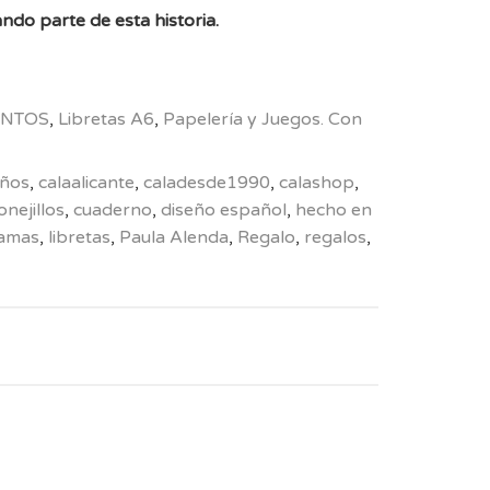
ndo parte de esta historia.
NTOS
,
Libretas A6
,
Papelería y Juegos. Con
años
,
calaalicante
,
caladesde1990
,
calashop
,
onejillos
,
cuaderno
,
diseño español
,
hecho en
ramas
,
libretas
,
Paula Alenda
,
Regalo
,
regalos
,