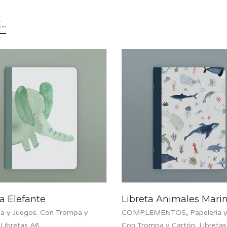
..
ta Elefante
Libreta Animales Mari
ía y Juegos. Con Trompa y
COMPLEMENTOS
,
Papelería 
,
Libretas A6
Con Trompa y Cartón
,
Libreta