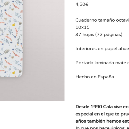
4,50
€
Cuaderno tamaño octavil
10×15
37 hojas (72 páginas)
Interiores en papel ahu
Portada laminada mate co
Hecho en España.
Desde 1990 Cala vive en 
especial en el que te pr
años también hemos est
lo que nos hace únicos: 