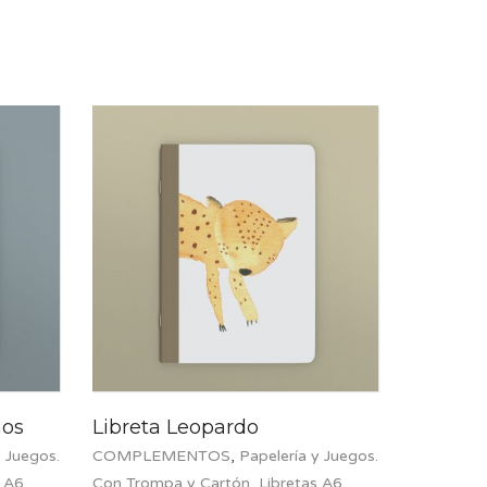
nos
Libreta Leopardo
y Juegos.
COMPLEMENTOS
,
Papelería y Juegos.
s A6
Con Trompa y Cartón
,
Libretas A6