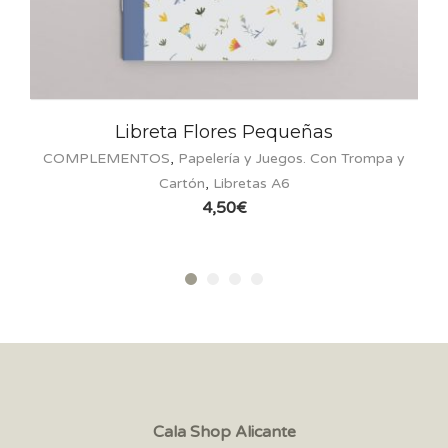
reta Flores Pequeñas
L
OS
,
Papelería y Juegos. Con Trompa y
COMPLEMENTOS
,
Cartón
,
Libretas A6
Ca
4,50
€
Cala Shop Alicante