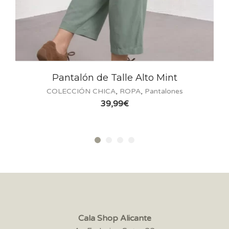
n de Talle Alto Mint
Pantalón Ve
N CHICA
,
ROPA
,
Pantalones
COLECCIÓN CH
39,99
€
Cala Shop Alicante