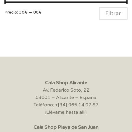
Pr
Pr
Precio:
30€
—
80€
Filtrar
m
m
Cala Shop Alicante
Av. Federico Soto, 22
03001 – Alicante – España
Teléfono: +[34] 965 14 07 87
¡Llévame hasta allí!
Cala Shop Playa de San Juan