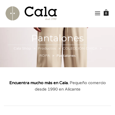
0
Pantalones
Cala Shop
>
Productos
>
COLECCIÓN CHICA
>
ROPA
>
Pantalones
Encuentra mucho más en Cala.
Pequeño comercio
desde 1990 en Alicante