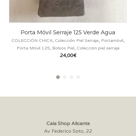
erraje 125 Verde Agua
Porta Móvil Se
olección Piel Serraje
,
Portamóvil
,
COLECCIÓN CHICA
,
Colec
lsos Piel
,
Colección piel serraje
Porta Móvil 125
,
Bolsos 
24,00
€
24
Cala Shop Alicante
Av. Federico Soto, 22