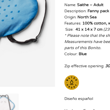
Name:
Saithe – Adult
Description:
Fanny pack
Origin:
North Sea
Features:
100% cotton, 
Size:
41 x 14 x 7 cm
(23
* Please note that the sh
Measurements have been 
parts of this Bonito.
Colour:
Blue
Zip effective opening:
30
Diseño español