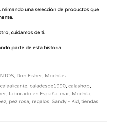
 mimando una selección de productos que
mente.
tro, cuidamos de ti.
ndo parte de esta historia.
NTOS
,
Don Fisher
,
Mochilas
calaalicante
,
caladesde1990
,
calashop
,
her
,
fabricado en España
,
mar
,
Mochila
,
pez
,
pez rosa
,
regalos
,
Sandy - Kid
,
tiendas