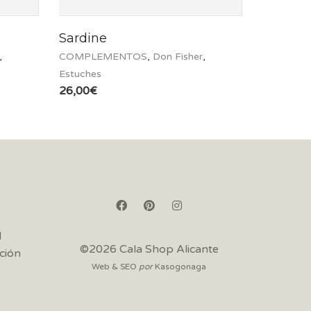
Sardine
,
COMPLEMENTOS
,
Don Fisher
,
Estuches
26,00
€
d
©2026 Cala Shop Alicante
ción
Web & SEO
por
Kasogonaga