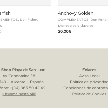
erfish
Anchovy Golden
EMENTOS
,
Don Fisher
,
COMPLEMENTOS
,
Don Fisher
es
Monederos y Llaveros
€
20,00
€
a Shop Playa de San Juan
Enlaces
Av. Condomina 38
Aviso Legal
40 – Alicante – España
Política de privacida
fono: +[34] 965 50 42 49
Condiciones de contrata
¡Llévame hasta allí!
Política de Cookies