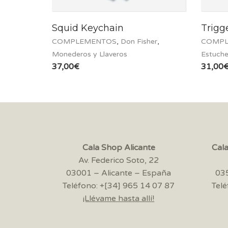
Squid Keychain
Trigg
COMPLEMENTOS
,
Don Fisher
,
COMPL
Monederos y Llaveros
Estuch
37,00
€
31,00
Cala Shop Alicante
Cal
Av. Federico Soto, 22
03001 – Alicante – España
035
Teléfono: +[34] 965 14 07 87
Telé
¡Llévame hasta allí!