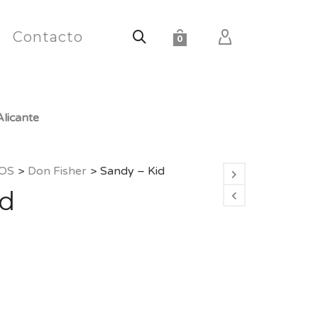
Contacto
0
licante
OS
>
Don Fisher
>
Sandy – Kid
id