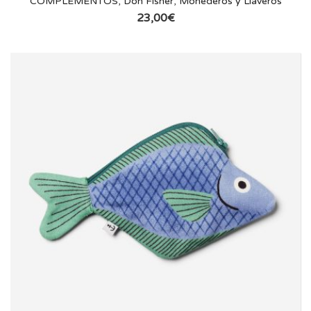
COMPLEMENTOS
,
Don Fisher
,
Monederos y Llaveros
23,00
€