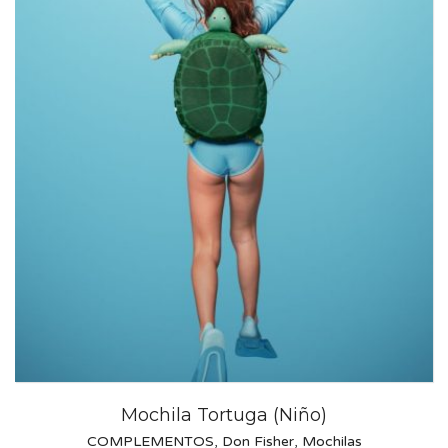
Mochila Tortuga (Niño)
COMPLEMENTOS
,
Don Fisher
,
Mochilas