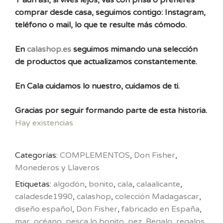
Y aun así, si vives lejos, vas con prisa o prefieres
comprar desde casa, seguimos contigo: Instagram,
teléfono o mail, lo que te resulte más cómodo.
En
calashop.es
seguimos mimando una selección
de productos que actualizamos constantemente.
En Cala cuidamos lo nuestro, cuidamos de ti.
Gracias por seguir formando parte de esta historia.
Hay existencias
Categorías:
COMPLEMENTOS
,
Don Fisher
,
Monederos y Llaveros
Etiquetas:
algodón
,
bonito
,
cala
,
calaalicante
,
caladesde1990
,
calashop
,
colección Madagascar
,
diseño español
,
Don Fisher
,
fabricado en España
,
mar
,
océano
,
pesca lo bonito
,
pez
,
Regalo
,
regalos
,