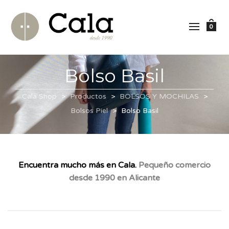
0
Bolso Basil
Cala Shop
>
Productos
>
BOLSOS Y MOCHILAS
>
Bolsos Piel
>
Bolso Basil
Encuentra mucho más en Cala.
Pequeño comercio
desde 1990 en Alicante