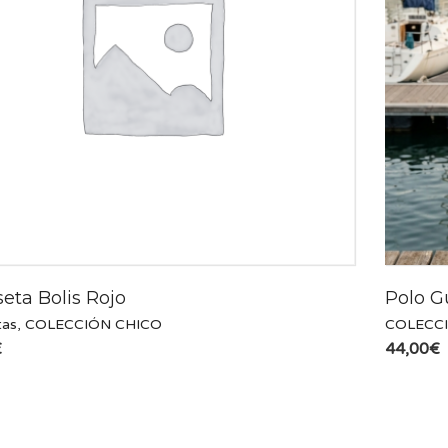
eta Bolis Rojo
Polo G
tas
,
COLECCIÓN CHICO
COLECC
€
44,00
€