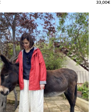
€
33,00
€