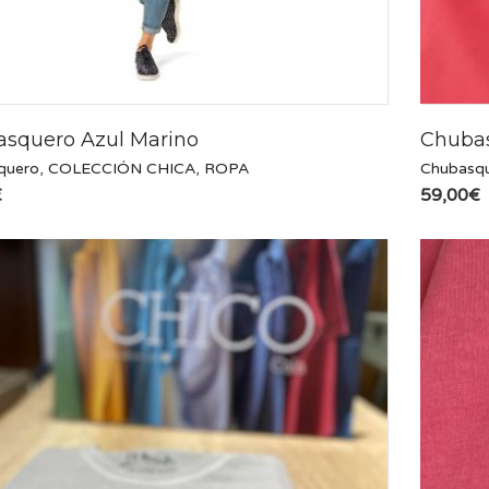
squero Azul Marino
Chubas
quero
,
COLECCIÓN CHICA
,
ROPA
Chubasq
€
59,00
€