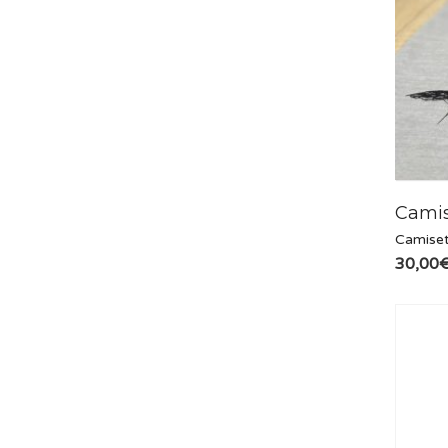
Camis
Camise
30,00