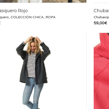
squero Rojo
Chubas
quero
,
COLECCIÓN CHICA
,
ROPA
Chubasq
€
59,00
€