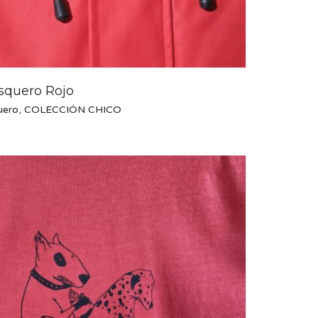
quero Rojo
uero
,
COLECCIÓN CHICO