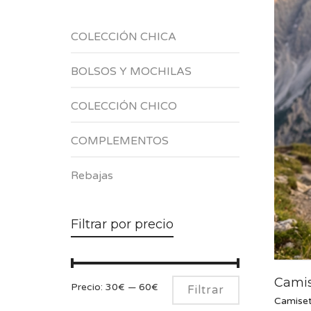
COLECCIÓN CHICA
BOLSOS Y MOCHILAS
COLECCIÓN CHICO
COMPLEMENTOS
Rebajas
Filtrar por precio
Camis
Precio
Precio
Precio:
30€
—
60€
Filtrar
Camise
mínimo
máximo