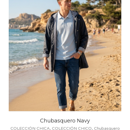
Chubasquero Navy
CCIÓN CHICA
,
COLECCIÓN CHICO
,
Chubasquero
Papelerí