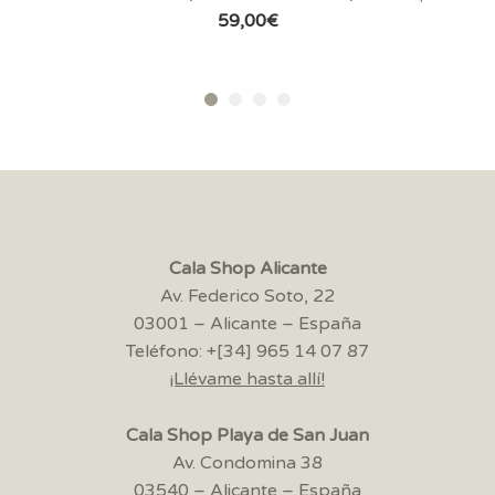
59,00
€
Cala Shop Alicante
Av. Federico Soto, 22
03001 – Alicante – España
Teléfono: +[34] 965 14 07 87
¡Llévame hasta allí!
Cala Shop Playa de San Juan
Av. Condomina 38
03540 – Alicante – España