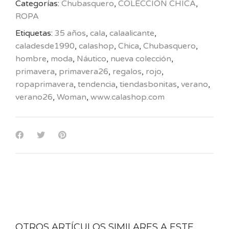
Categorías:
Chubasquero
,
COLECCIÓN CHICA
,
ROPA
Etiquetas:
35 años
,
cala
,
calaalicante
,
caladesde1990
,
calashop
,
Chica
,
Chubasquero
,
hombre
,
moda
,
Náutico
,
nueva colección
,
primavera
,
primavera26
,
regalos
,
rojo
,
ropaprimavera
,
tendencia
,
tiendasbonitas
,
verano
,
verano26
,
Woman
,
www.calashop.com
OTROS ARTÍCULOS SIMILARES A ESTE...