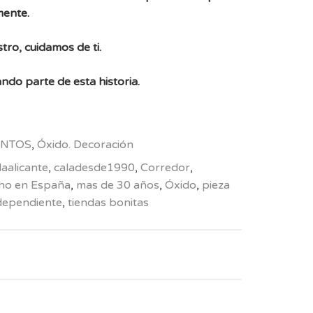
mente.
tro, cuidamos de ti.
ndo parte de esta historia.
NTOS
,
Óxido. Decoración
laalicante
,
caladesde1990
,
Corredor
,
ho en España
,
mas de 30 años
,
Óxido
,
pieza
ndependiente
,
tiendas bonitas