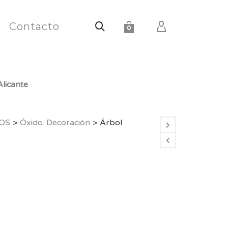
Contacto
0
licante
OS
>
Óxido. Decoración
>
Árbol