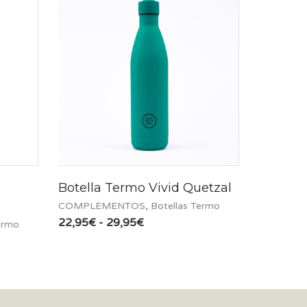
Botella Termo Vivid Quetzal
COMPLEMENTOS
,
Botellas Termo
Rango
22,95
€
-
29,95
€
ermo
de
precios:
desde
22,95€
hasta
29,95€