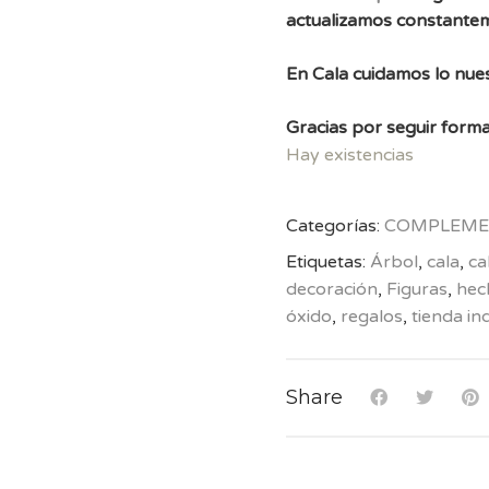
actualizamos constante
En Cala cuidamos lo nues
Gracias por seguir forma
Hay existencias
Categorías:
COMPLEME
Etiquetas:
Árbol
,
cala
,
ca
decoración
,
Figuras
,
hec
óxido
,
regalos
,
tienda i
Share