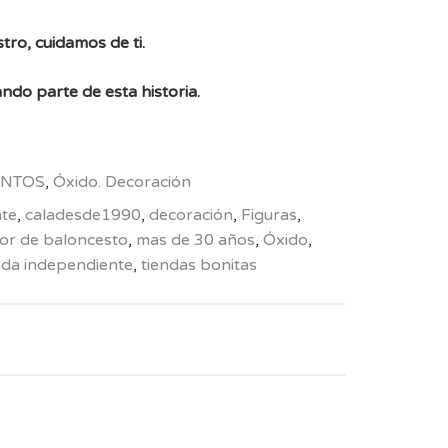
tro, cuidamos de ti.
ndo parte de esta historia.
NTOS
,
Óxido. Decoración
nte
,
caladesde1990
,
decoración
,
Figuras
,
or de baloncesto
,
mas de 30 años
,
Óxido
,
nda independiente
,
tiendas bonitas