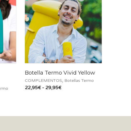
Botella Termo Vivid Yellow
COMPLEMENTOS
,
Botellas Termo
Rango
22,95
€
-
29,95
€
ermo
de
precios:
desde
22,95€
hasta
29,95€