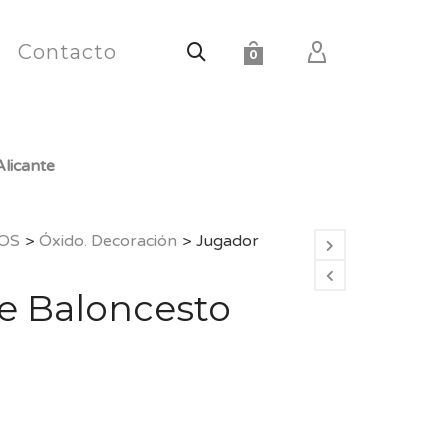
Contacto
0
licante
OS
>
Óxido. Decoración
>
Jugador
e Baloncesto