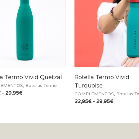
la Termo Vivid Quetzal
Botella Termo Vivid
Turquoise
EMENTOS
,
Botellas Termo
Rango
€
-
29,95
€
COMPLEMENTOS
,
Botellas T
de
Rango
22,95
€
-
29,95
€
precios:
de
desde
precios:
22,95€
desde
hasta
22,95€
29,95€
hasta
29,95€