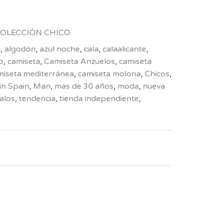
OLECCIÓN CHICO
n
,
algodón
,
azul noche
,
cala
,
calaalicante
,
p
,
camiseta
,
Camiseta Anzuelos
,
camiseta
miseta mediterránea
,
camiseta molona
,
Chicos
,
in Spain
,
Man
,
mas de 30 años
,
moda
,
nueva
alos
,
tendencia
,
tienda independiente
,