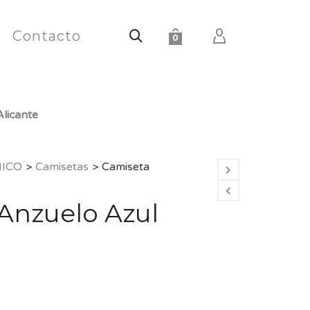
Contacto
0
licante
HICO
>
Camisetas
>
Camiseta
Anzuelo Azul