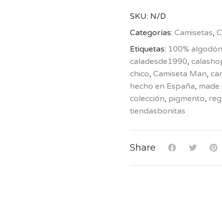
SKU:
N/D
Categorías:
Camisetas
,
C
Etiquetas:
100% algodó
caladesde1990
,
calasho
chico
,
Camiseta Man
,
ca
hecho en España
,
made 
colección
,
pigmento
,
reg
tiendasbonitas
Share